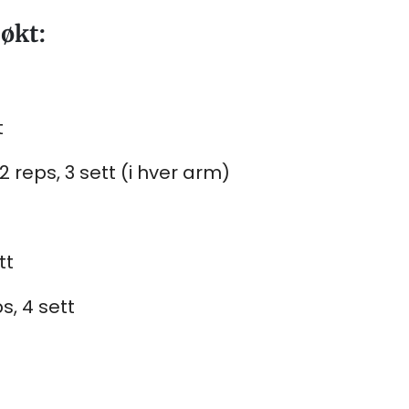
søkt:
t
 reps, 3 sett (i hver arm)
tt
s, 4 sett