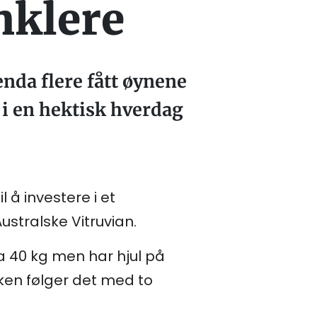
nklere
nda flere fått øynene
 i en hektisk hverdag
 å investere i et
ustralske Vitruvian.
a 40 kg men har hjul på
kken følger det med to
!