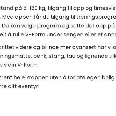
tand på 5-180 kg, tilgang til app og timesv
. Med appen får du tilgang til treningspro
. Du kan velge program og sette det opp på t
kelt å rulle V-Form under sengen eller et ann
krittet videre og bli noe mer avansert har vi
ningsmatte, benk, stang, tau og lignende till
 av din V-Form.
rent hele kroppen uten å forlate egen bolig.
rte ditt eventyr!