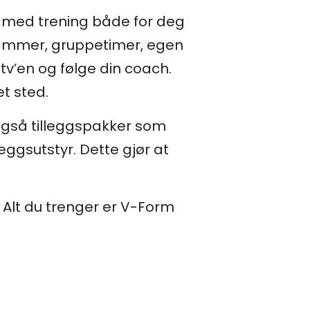
is med trening både for deg
grammer, gruppetimer, egen
v’en og følge din coach.
et sted.
 også tilleggspakker som
eggsutstyr. Dette gjør at
 Alt du trenger er V-Form