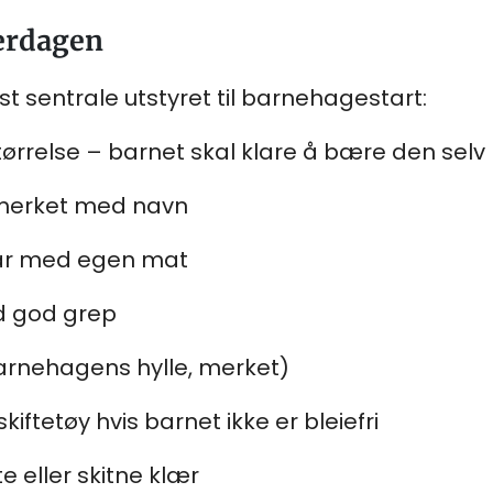
verdagen
st sentrale utstyret til barnehagestart:
ørrelse – barnet skal klare å bære den selv
, merket med navn
har med egen mat
ed god grep
barnehagens hylle, merket)
skiftetøy hvis barnet ikke er bleiefri
te eller skitne klær