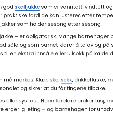
en god
skalljakke
som er vanntett, vindtett og
 praktiske fordi de kan justeres etter temp
lljakker som holder sesong etter sesong.
akke – er obligatorisk. Mange barnehager b
d såle og som barnet klarer å ta av og på sel
s til en ekstra innsåle eller ullsokk på kalde 
en må merkes. Klær, sko,
sekk
, drikkeflaske, 
nalet og sikrer at du får tingene tilbake.
 eller sys fast. Noen foreldre bruker tusj, m
e ergerlig leting – og barnehagen for unødv