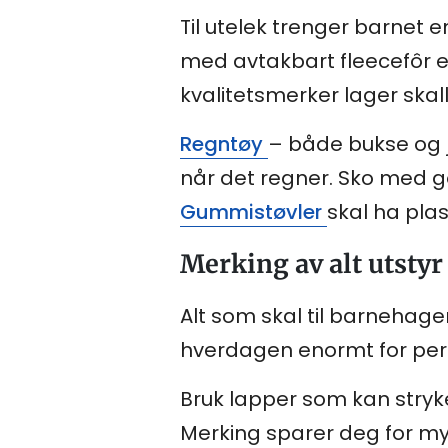
Til utelek trenger barnet 
med avtakbart fleecefôr er
kvalitetsmerker lager ska
Regntøy
– både bukse og j
når det regner. Sko med go
Gummistøvler
skal ha plas
Merking av alt utstyr
Alt som skal til barnehag
hverdagen enormt for perso
Bruk lapper som kan strykes
Merking sparer deg for my