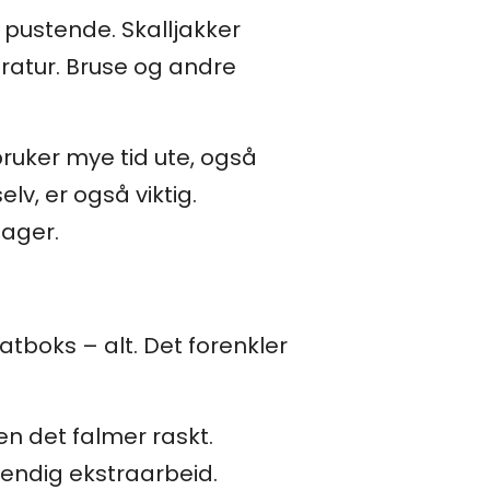
 pustende. Skalljakker
eratur. Bruse og andre
ruker mye tid ute, også
v, er også viktig.
dager.
matboks – alt. Det forenkler
en det falmer raskt.
endig ekstraarbeid.