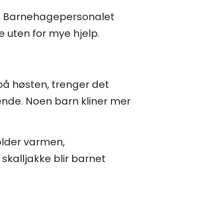
lv. Barnehagepersonalet
e uten for mye hjelp.
å høsten, trenger det
gende. Noen barn kliner mer
older varmen,
 skalljakke blir barnet