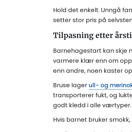
Hold det enkelt. Unngå fa
setter stor pris på selvst
Tilpasning etter årst
Barnehagestart kan skje n
varmere klær enn om oppsta
enn andre, noen kaster opp
Bruse lager
ull- og merin
transporterer fukt, og lukt
godt kledd i alle værtyper.
Hvis barnet bruker smokk, 