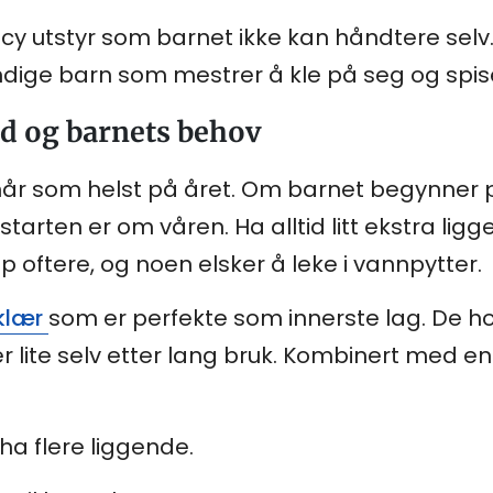
ncy utstyr som barnet ikke kan håndtere se
endige barn som mestrer å kle på seg og spis
id og barnets behov
år som helst på året. Om barnet begynner p
rten er om våren. Ha alltid litt ekstra lig
 oftere, og noen elsker å leke i vannpytter.
oklær
som er perfekte som innerste lag. De h
er lite selv etter lang bruk. Kombinert med en
ha flere liggende.