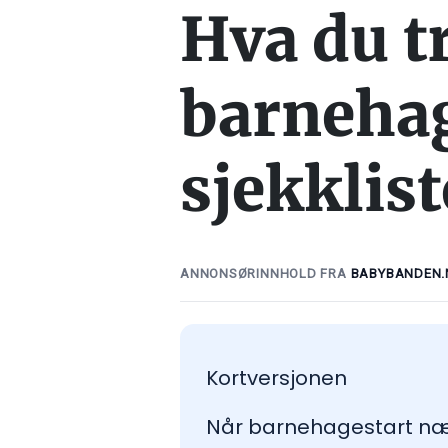
Hva du tr
barnehag
sjekklist
ANNONSØRINNHOLD FRA
BABYBANDEN.
Kortversjonen
Når barnehagestart nærm