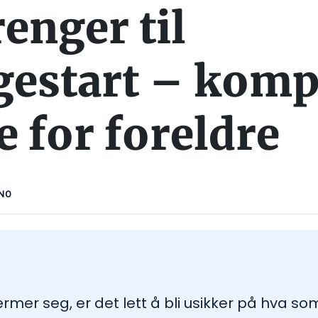
enger til
estart – komp
e for foreldre
NO
er seg, er det lett å bli usikker på hva som