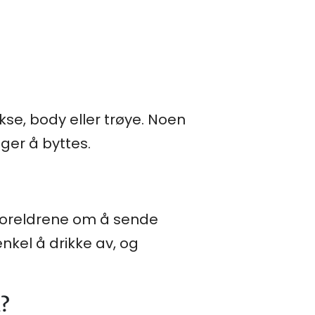
kse, body eller trøye. Noen
ger å byttes.
 foreldrene om å sende
nkel å drikke av, og
n?