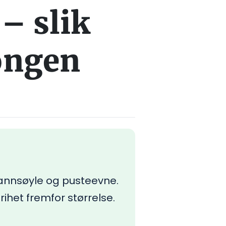
 – slik
songen
vannsøyle og pusteevne.
rihet fremfor størrelse.