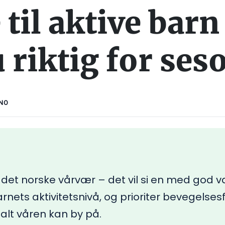
til aktive barn
u riktig for se
NO
 det norske vårvær – det vil si en med god 
arnets aktivitetsnivå, og prioriter bevegelsesf
 alt våren kan by på.