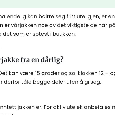
endelig kan boltre seg fritt ute igjen, er én
 er vårjakken noe av det viktigste de har p
det som er søtest i butikken.
.
rjakke fra en dårlig?
 Det kan være 15 grader og sol klokken 12 – o
r derfor tåle begge deler uten å gi seg.
nntett jakken er. For aktiv utelek anbefale