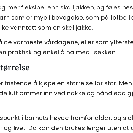
g mer fleksibel enn skalljakken, og føles ne
 barn som er mye i bevegelse, som på fotballb
like vanntett som en skalljakke.
 de varmeste vårdagene, eller som ytterste 
men praktisk og enkel å ha med i sekken.
størrelse
r fristende å kjøpe en størrelse for stor. Men
lde luftlommer inn ved nakke og håndledd gj
gspunkt i barnets høyde fremfor alder, og sj
r og livet. Da kan den brukes lenger uten at 