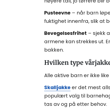
høyere tall, jo tørrere blir 
Pusteevne
– når barn løpe
fuktighet innenfra, slik at 
Bevegelsesfrihet
– sjekk a
armene kan strekkes ut. E
bakken.
Hvilken type vårjakke
Alle aktive barn er ikke like
Skalljakke
er det mest alls
populært valg til barneha
tas av og på etter behov.