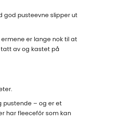
ed god pusteevne slipper ut
ermene er lange nok til at
tatt av og kastet på
eter.
og pustende – og er et
er har fleecefôr som kan