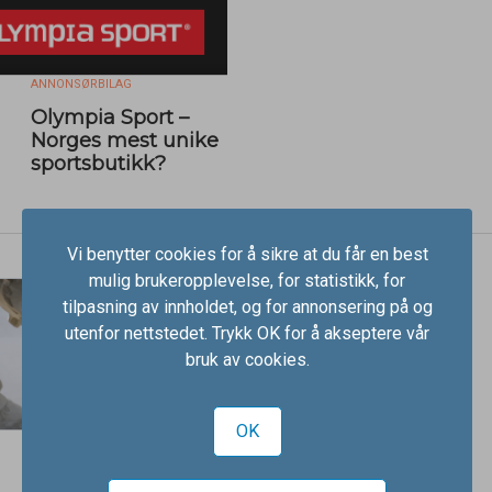
ANNONSØRBILAG
Olympia Sport –
Norges mest unike
sportsbutikk?
Vi benytter cookies for å sikre at du får en best
mulig brukeropplevelse, for statistikk, for
tilpasning av innholdet, og for annonsering på og
utenfor nettstedet. Trykk OK for å akseptere vår
bruk av cookies.
OK
ANNONSØRBILAG
Din ekspert på