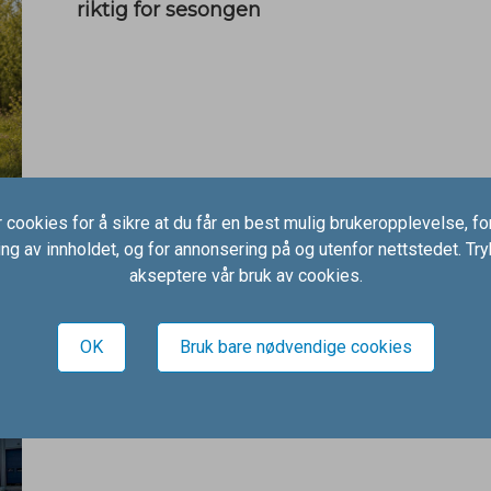
riktig for sesongen
 cookies for å sikre at du får en best mulig brukeropplevelse, for
ning av innholdet, og for annonsering på og utenfor nettstedet. Try
akseptere vår bruk av cookies.
ANNONSØRBILAG
Ludvigsen emballasje
OK
Bruk bare nødvendige cookies