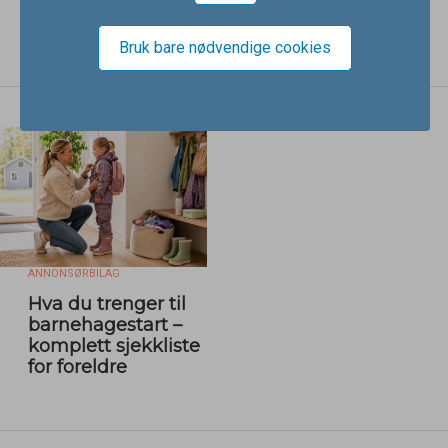
Ludvigsen
emballasje
Bruk bare nødvendige cookies
ANNONSØRBILAG
Hva du trenger til
barnehagestart –
komplett sjekkliste
for foreldre