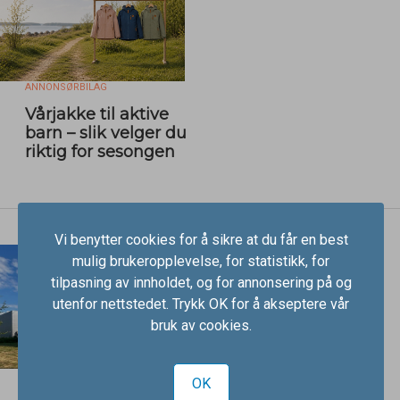
ANNONSØRBILAG
Vårjakke til aktive
barn – slik velger du
riktig for sesongen
Vi benytter cookies for å sikre at du får en best
mulig brukeropplevelse, for statistikk, for
tilpasning av innholdet, og for annonsering på og
utenfor nettstedet. Trykk OK for å akseptere vår
bruk av cookies.
ANNONSØRBILAG
OK